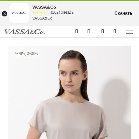
VASSA&Co
☆☆☆☆☆
★★★★
(102) звезды
Скачать
★
VASSA&Co
2=20%, 3=30%