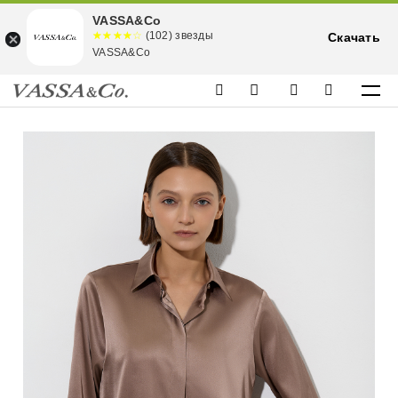
VASSA&Co
☆☆☆☆☆
★★★★
(102) звезды
Скачать
★
VASSA&Co