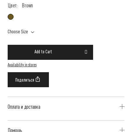
Цвет:
Brown
Choose Size
Add to Cart
Availability in stores
Оплата и доставка
Delivery is availible throughout Russia. Our operators will contact you
Помощь