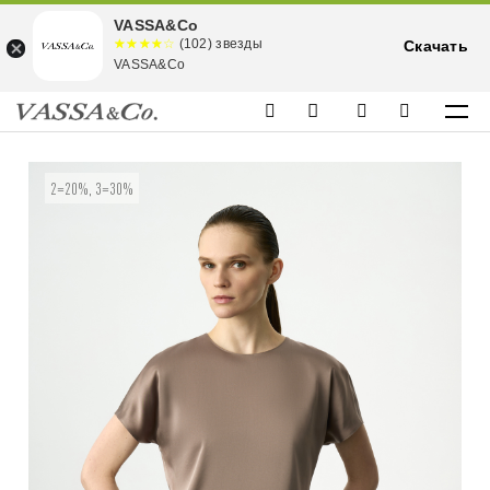
VASSA&Co
☆☆☆☆☆
★★★★
(102) звезды
Скачать
★
VASSA&Co
2=20%, 3=30%