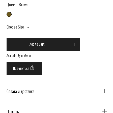
Цвет:
Brown
Choose Size
Add to Cart
Availability in stores
Оплата и доставка
Delivery is availible throughout Russia. Our operators will contact you
Помощь