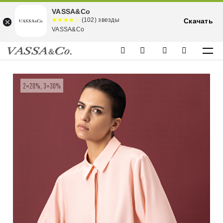
VASSA&Co
☆☆☆☆☆
★★★★
(102) звезды
Скачать
★
VASSA&Co
2=20%, 3=30%