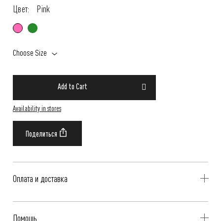
Цвет:
Pink
Choose Size
Add to Cart
Availability in stores
Оплата и доставка
Delivery is availible throughout Russia. Our operators will contact you
Помощь