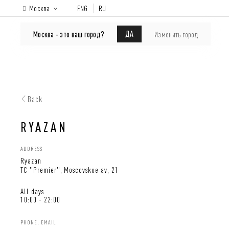
Москва
ENG
RU
ONLINE-SHOP
About brand
Lookbook
ДА
Москва - это ваш город?
Изменить город
Back
RYAZAN
ADDRESS
Ryazan
TC "Premier", Moscovskoe av, 21
All days
10:00 - 22:00
PHONE, EMAIL