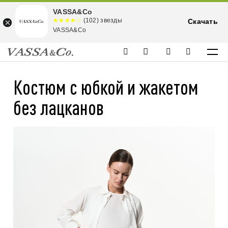
VASSA&Co
☆☆☆☆☆
★★★★
(102) звезды
Скачать
★
VASSA&Co
Костюм с юбкой и жакетом
без лацканов