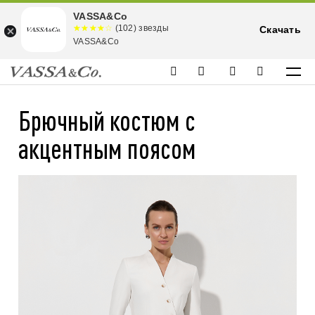
VASSA&Co
☆☆☆☆☆
★★★★
(102) звезды
Скачать
★
VASSA&Co
Брючный костюм с
акцентным поясом