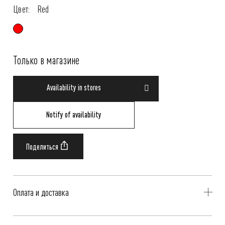
Цвет:
Red
Только в магазине
Availability in stores
Notify of availability
Оплата и доставка
Delivery is availible throughout Russia. Our operators will contact you