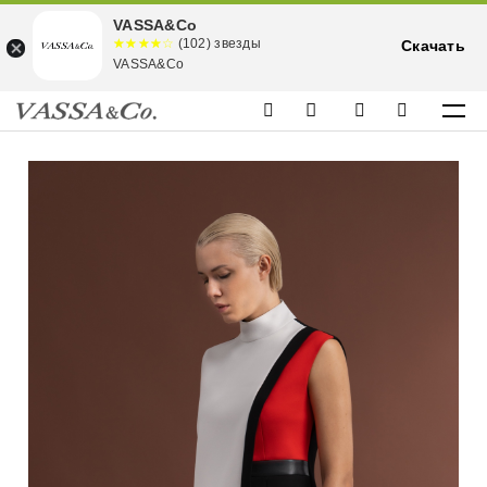
VASSA&Co
☆☆☆☆☆
★★★★
(102) звезды
Скачать
★
VASSA&Co