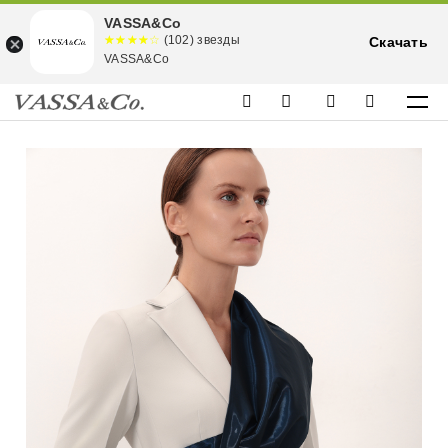
VASSA&Co
☆☆☆☆☆
★★★★
(102) звезды
Скачать
★
VASSA&Co