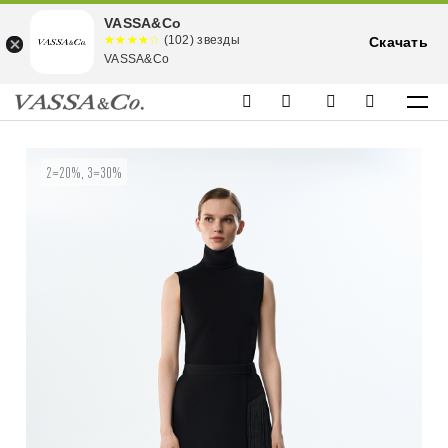
VASSA&Co
☆☆☆☆☆
★★★★
(102) звезды
Скачать
★
VASSA&Co
2=20%, 3=30%