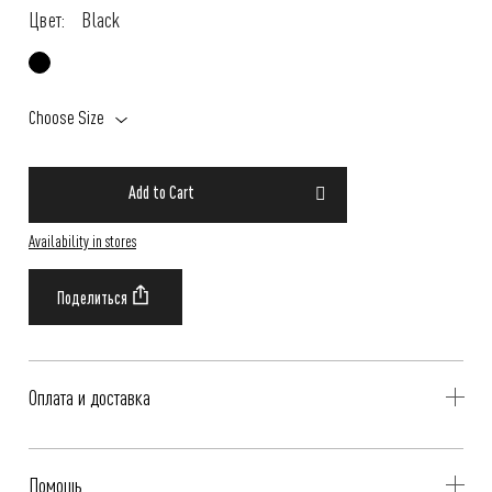
Цвет:
Black
Choose Size
Add to Cart
Availability in stores
Оплата и доставка
Delivery is availible throughout Russia. Our operators will contact you
Помощь