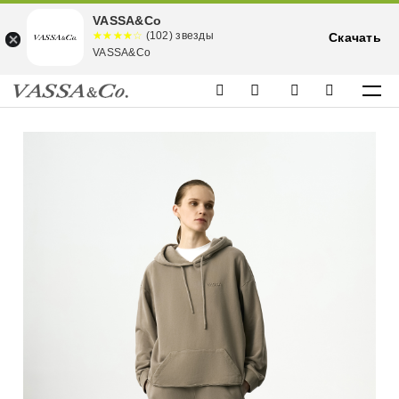
VASSA&Co
☆☆☆☆☆
★★★★
(102) звезды
Скачать
★
VASSA&Co