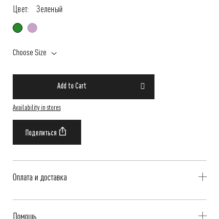
Цвет:
Зеленый
Choose Size
Add to Cart
Availability in stores
Оплата и доставка
Delivery is availible throughout Russia. Our operators will contact you
Помощь