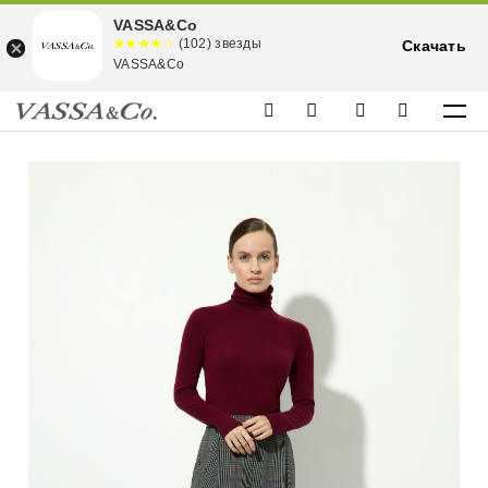
VASSA&Co
☆☆☆☆☆
★★★★
(102) звезды
Скачать
★
VASSA&Co