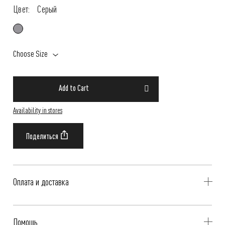
Цвет:
Серый
Choose Size
Add to Cart
Availability in stores
Оплата и доставка
Delivery is availible throughout Russia. Our operators will contact you
Помощь