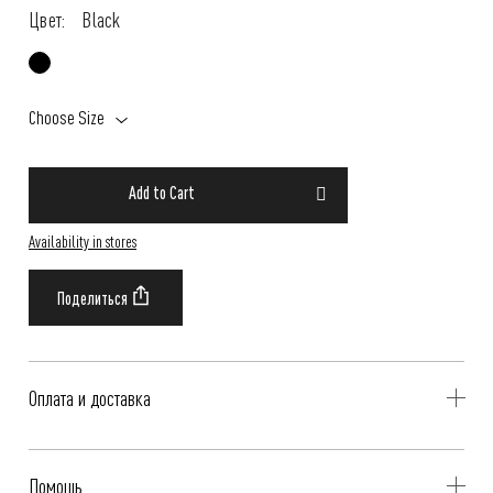
Цвет:
Black
Choose Size
Add to Cart
Availability in stores
Оплата и доставка
Delivery is availible throughout Russia. Our operators will contact you
Помощь