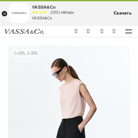
VASSA&Co
☆☆☆☆☆
★★★★
(102) звезды
Скачать
★
VASSA&Co
2=20%, 3=30%