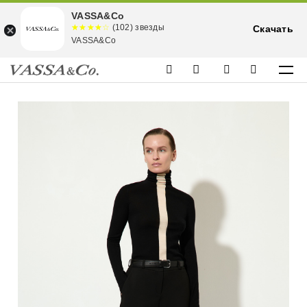
VASSA&Co
☆☆☆☆☆
★★★★
(102) звезды
Скачать
★
VASSA&Co