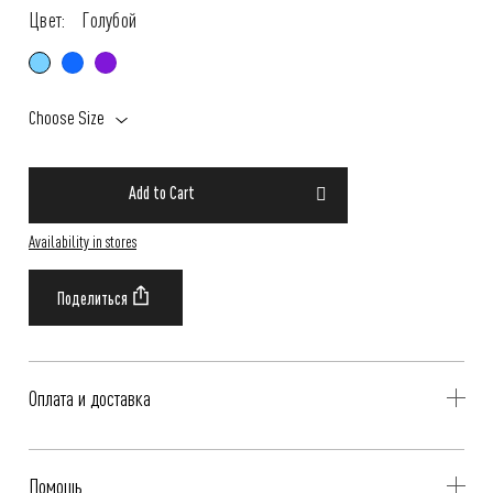
Цвет:
Голубой
Choose Size
Add to Cart
Availability in stores
Оплата и доставка
Delivery is availible throughout Russia. Our operators will contact you
Помощь