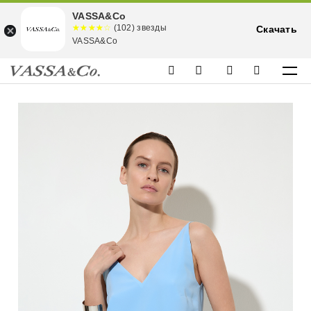
VASSA&Co
☆☆☆☆☆
★★★★
(102) звезды
Скачать
★
VASSA&Co