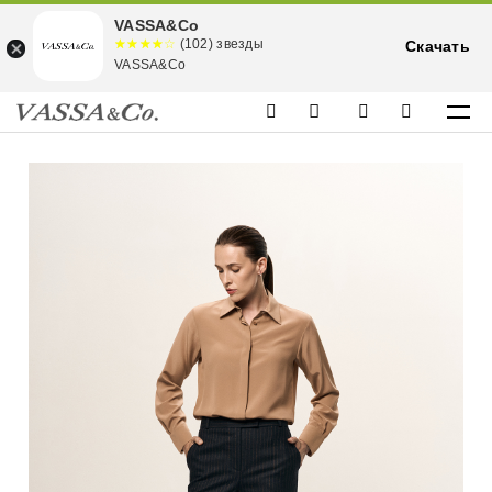
VASSA&Co
☆☆☆☆☆
★★★★
(102) звезды
Скачать
★
VASSA&Co