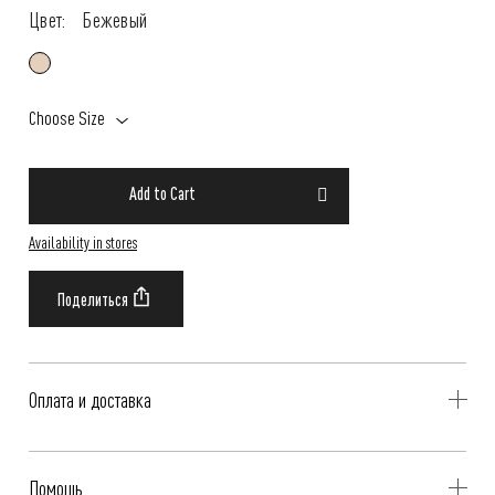
Цвет:
Бежевый
Choose Size
Add to Cart
Availability in stores
Оплата и доставка
Delivery is availible throughout Russia. Our operators will contact you
Помощь