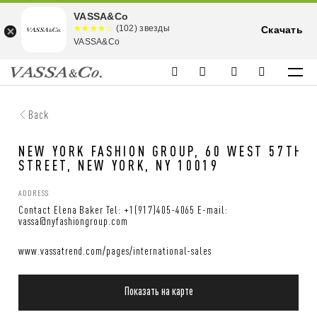
VASSA&Co
☆☆☆☆☆
★★★★
(102) звезды
Скачать
★
VASSA&Co
Back
NEW YORK FASHION GROUP, 60 WEST 57TH
STREET, NEW YORK, NY 10019
ADDRESS
Contact Elena Baker Tel: +1(917)405-4065 E-mail:
vassa@nyfashiongroup.com
www.vassatrend.com/pages/international-sales
Показать на карте